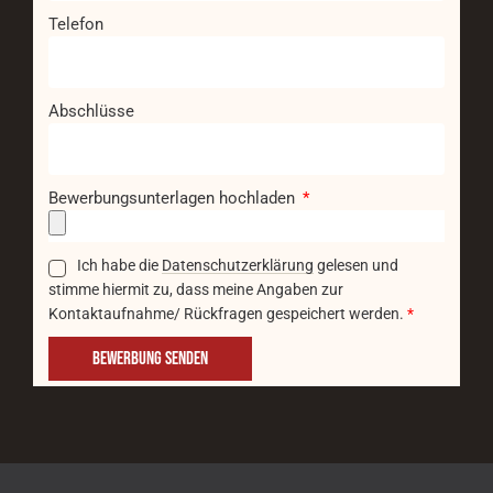
Telefon
Abschlüsse
Bewerbungsunterlagen hochladen
Ich habe die
Datenschutzerklärung
gelesen und
stimme hiermit zu, dass meine Angaben zur
Kontaktaufnahme/ Rückfragen gespeichert werden.
*
BEWERBUNG SENDEN
A
l
t
e
r