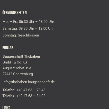
n
a
ÖFFNUNGSZEITEN
t
i
Mo. – Fr.: 06:30 Uhr – 18:00 Uhr
v
Samstag: 09:30 Uhr – 12:00 Uhr
e
Sonntag: Geschlossen
:
KONTAKT
Baugeschäft Thobaben
GmbH & Co.KG
Augustendorf 19a
27442 Gnarrenburg
info@thobaben-baugeschaeft.de
Telefon:
+49 47 63 – 73 43
Telefax:
+49 47 63 – 84 02
LINKS