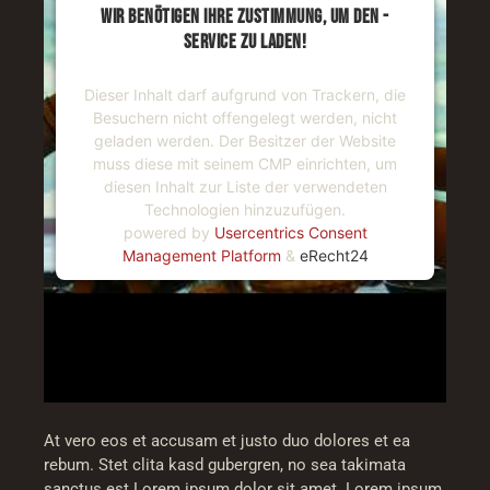
WIR BENÖTIGEN IHRE ZUSTIMMUNG, UM DEN -
SERVICE ZU LADEN!
Dieser Inhalt darf aufgrund von Trackern, die
Besuchern nicht offengelegt werden, nicht
geladen werden. Der Besitzer der Website
muss diese mit seinem CMP einrichten, um
diesen Inhalt zur Liste der verwendeten
Technologien hinzuzufügen.
powered by
Usercentrics Consent
Management Platform
&
eRecht24
At vero eos et accusam et justo duo dolores et ea
rebum. Stet clita kasd gubergren, no sea takimata
sanctus est Lorem ipsum dolor sit amet. Lorem ipsum