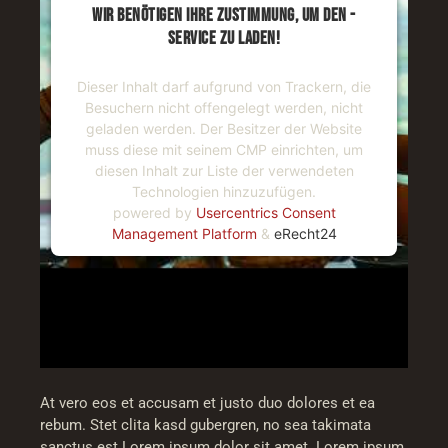
WIR BENÖTIGEN IHRE ZUSTIMMUNG, UM DEN -
SERVICE ZU LADEN!
Dieser Inhalt darf aufgrund von Trackern, die
Besuchern nicht offengelegt werden, nicht
geladen werden. Der Besitzer der Website
muss diese mit seinem CMP einrichten, um
diesen Inhalt zur Liste der verwendeten
Technologien hinzuzufügen.
powered by
Usercentrics Consent
Management Platform
&
eRecht24
At vero eos et accusam et justo duo dolores et ea
rebum. Stet clita kasd gubergren, no sea takimata
sanctus est Lorem ipsum dolor sit amet. Lorem ipsum