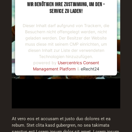
WIR BENÖTIGEN IHRE ZUSTIMMUNG, UM DEN -
SERVICE ZU LADEN!
Dieser Inhalt darf aufgrund von Trackern, die
Besuchern nicht offengelegt werden, nicht
geladen werden. Der Besitzer der Website
muss diese mit seinem CMP einrichten, um
diesen Inhalt zur Liste der verwendeten
Technologien hinzuzufügen.
powered by
Usercentrics Consent
Management Platform
&
eRecht24
At vero eos et accusam et justo duo dolores et ea
rebum. Stet clita kasd gubergren, no sea takimata
sanctus est Lorem ipsum dolor sit amet. Lorem ipsum