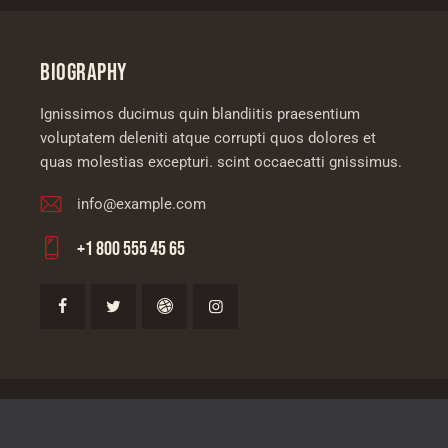
BIOGRAPHY
Ignissimos ducimus quin blandiitis praesentium
voluptatem deleniti atque corrupti quos dolores et
quas molestias excepturi. scint occaecatti gnissimus.
info@example.com
E-
+1 800 555 45 65
m
Ph
ail
on
:
e: